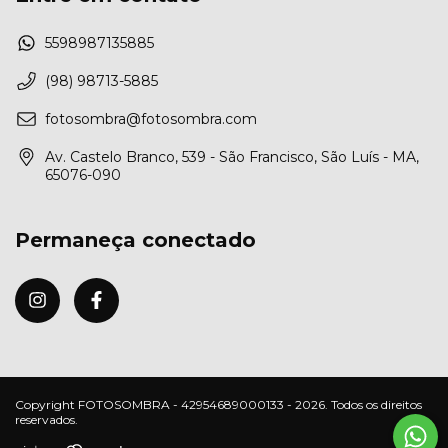
5598987135885
(98) 98713-5885
fotosombra@fotosombra.com
Av. Castelo Branco, 539 - São Francisco, São Luís - MA,
65076-090
Permaneça conectado
Copyright FOTOSOMBRA - 42954689000133 - 2026. Todos os direitos
reservados.