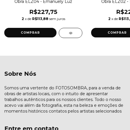
Obra ELZ04 - Emanuely Luz
Obra ELZ02 -
R$227,75
R$22
2
x de
R$113,88
sem juros
2
x de
R$113
COMPRAR
COMPRAR
Sobre Nós
Somos uma vertente do FOTOSOMBRA, para a venda de
obras de artistas locais, com o intuito de apresentar
trabalhos autênticos para os nossos clientes. Todo o nosso
acevo vai além da fotografia, esta na beleza e emoções de
momentos históricos contatos pelos artistas selecionados
Entre em contato