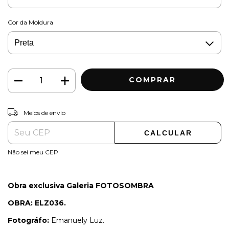
Cor da Moldura
ALTERAR CEP
Entregas para o CEP:
Meios de envio
CALCULAR
Não sei meu CEP
Obra exclusiva Galeria FOTOSOMBRA
OBRA: ELZ036.
Fotográfo:
Emanuely Luz.