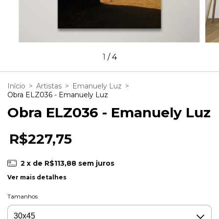
1
/
4
Início
>
Artistas
>
Emanuely Luz
>
Obra ELZ036 - Emanuely Luz
Obra ELZ036 - Emanuely Luz
R$227,75
2
x de
R$113,88
sem juros
Ver mais detalhes
Tamanhos