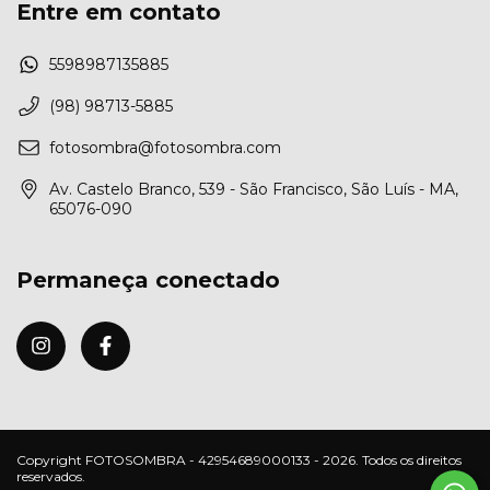
Entre em contato
5598987135885
(98) 98713-5885
fotosombra@fotosombra.com
Av. Castelo Branco, 539 - São Francisco, São Luís - MA,
65076-090
Permaneça conectado
Copyright FOTOSOMBRA - 42954689000133 - 2026. Todos os direitos
reservados.