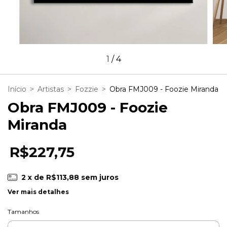
1
/
4
Início
>
Artistas
>
Fozzie
>
Obra FMJ009 - Foozie Miranda
Obra FMJ009 - Foozie
Miranda
R$227,75
2
x de
R$113,88
sem juros
Ver mais detalhes
Tamanhos