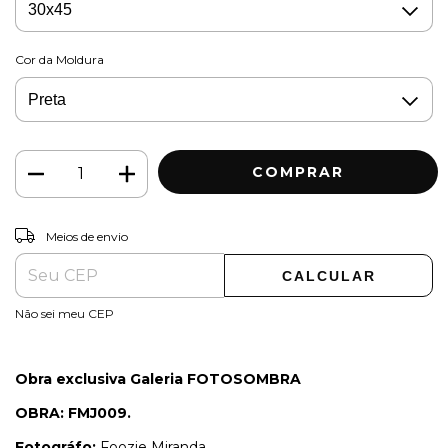
Cor da Moldura
ALTERAR CEP
Entregas para o CEP:
Meios de envio
CALCULAR
Não sei meu CEP
Obra exclusiva Galeria FOTOSOMBRA
OBRA: FMJ009.
Fotográfo:
Foozie Miranda.