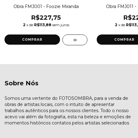
Obra FMJ001 - Foozie Miranda
Obra FMJ011 - 
R$227,75
R$22
2
x de
R$113,88
sem juros
2
x de
R$113
COMPRAR
COMPRAR
Sobre Nós
Somos uma vertente do FOTOSOMBRA, para a venda de
obras de artistas locais, com o intuito de apresentar
trabalhos autênticos para os nossos clientes. Todo o nosso
acevo vai além da fotografia, esta na beleza e emoções de
momentos históricos contatos pelos artistas selecionados